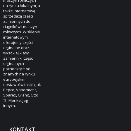
maszyn rolniczych
na rynku lokalnym, a
także internetową
sprzedażą części
zamiennych do
ciągników i maszyn
rolniczych. W sklepie
internetowym
oferujemy części
orginalne oraz
wysokiej klasy
zamienniki części
orginalnych
pochodzące od
znanych na rynku
europejskim
dostawców takich jak
Bepco, Vapormatic,
Sparex, Granit, Otto
Th Menke, Jag i
innych.
KONTAKT