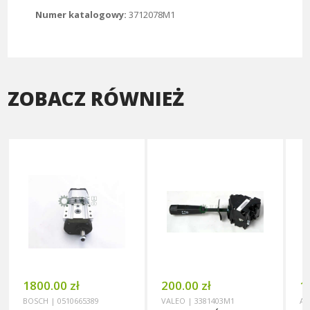
Numer katalogowy:
3712078M1
ZOBACZ RÓWNIEŻ
1800.00 zł
200.00 zł
1
BOSCH | 0510665389
VALEO | 3381403M1
AG