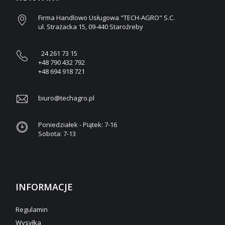
Firma Handlowo Usługowa "TECH-AGRO" S.C.
ul. Strażacka 15, 09-440 Staroźreby
24 261 73 15
+48 790 432 792
+48 694 918 721
biuro@techagro.pl
Poniedziałek - Piątek: 7-16
Sobota: 7-13
INFORMACJE
Regulamin
Wysyłka