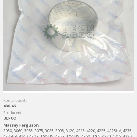
Kod produktu:
486-46
Producent:
BEPCO
Massey Ferguson
3050, 3060, 3065, 3075, 3085, 3095, 3120, 4215, 4220, 4225, 4225HV, 4235,
4235HV, 4240, 4245, 4245HV, 4255, 4255HV, 4260, 4265, 4270, 4315, 4320,