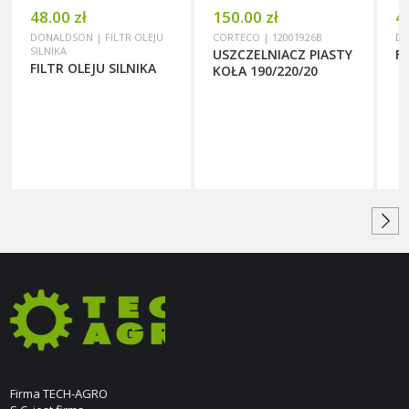
48.00 zł
150.00 zł
4
DONALDSON | FILTR OLEJU
CORTECO | 12001926B
DO
SILNIKA
USZCZELNIACZ PIASTY
F
FILTR OLEJU SILNIKA
KOŁA 190/220/20
Firma TECH-AGRO