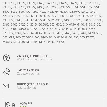
3330F/FE, 3330S, 3330V, 3340, 3340F/FE, 3340S, 3340V, 3350, 3350F/FE,
3350S, 3355F/FE, 3355S, 3400, 3425 VSF, 3435 VSF, 3445 VSF, 3455 VSF,
3600, 3635, 399, 400, 4200, 4225, 4225HV, 4235, 4235HV, 4240, 4245,
4245HV, 4255, 4255HV, 4260, 4265, 4270, 430, 4300, 4325, 4325HV, 4335,
4335HV, 4345, 4345HV, 4355, 4355HV, 4360, 440, 500, 520, 530, 5300, 535,
5365, 5400, 5425, 5435, 5460, 560, 565, 600, 610, 6130, 6140, 6150, 6160,
6170, 6180, 6190, 620, 6200, 6235, 6235HV, 6245, 6245HV, 625, 6255,
6255HV, 6260, 6265, 6270, 6280, 6290, 6400, 6445, 6455, 6460, 6470, 660,
665, 699, 700, 700-800, 805, 8100, 8110, 8120, 8150, 860, 865, F3075,
M3610, MF 3330, MF 3355, MF 4365, MF 4370
ZAPYTAJ O PRODUKT
Wyślij formularz ze strony
+48 790 432 792
Zadzwoń do nas
BIURO@TECHAGRO.PL
Napisz do nas
Wysyłka: