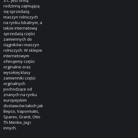
S.C. jest firmą
rodzinną zajmującą
się sprzedażą
maszyn rolniczych
na rynku lokalnym, a
także internetową
sprzedażą części
zamiennych do
ciągników i maszyn
rolniczych. W sklepie
internetowym
oferujemy części
orginalne oraz
wysokiej klasy
zamienniki części
orginalnych
pochodzące od
znanych na rynku
europejskim
dostawców takich jak
Bepco, Vapormatic,
Sparex, Granit, Otto
Th Menke, Jag i
innych.