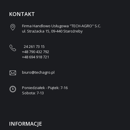
KONTAKT
Firma Handlowo Usługowa "TECH-AGRO" S.C.
ul. Strażacka 15, 09-440 Staroźreby
24 261 73 15
+48 790 432 792
+48 694 918 721
biuro@techagro.pl
Poniedziałek - Piątek: 7-16
Sobota: 7-13
INFORMACJE