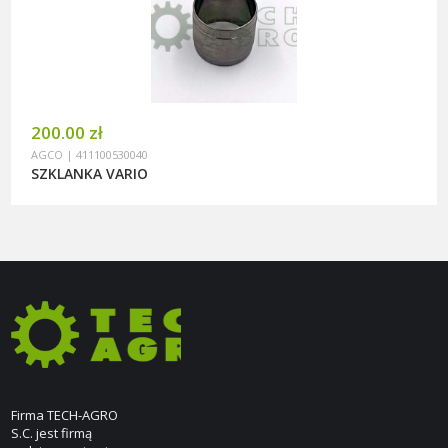
200.00 zł
AGCO | 411100530040
SZKLANKA VARIO
Firma TECH-AGRO
S.C. jest firmą