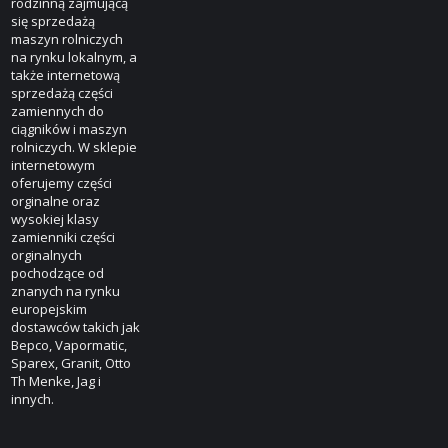
rodzinną zajmującą
się sprzedażą
maszyn rolniczych
na rynku lokalnym, a
także internetową
sprzedażą części
zamiennych do
ciągników i maszyn
rolniczych. W sklepie
internetowym
oferujemy części
orginalne oraz
wysokiej klasy
zamienniki części
orginalnych
pochodzące od
znanych na rynku
europejskim
dostawców takich jak
Bepco, Vapormatic,
Sparex, Granit, Otto
Th Menke, Jag i
innych.