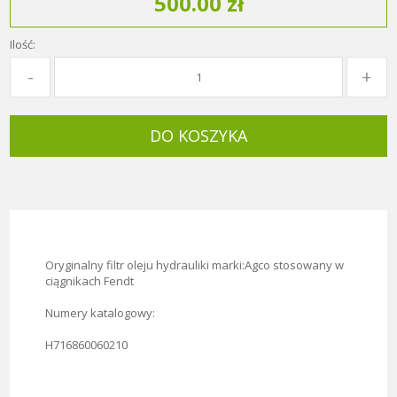
500.00 zł
Ilość:
DO KOSZYKA
Oryginalny filtr oleju hydrauliki marki:Agco stosowany w
ciągnikach Fendt
Numery katalogowy:
H716860060210