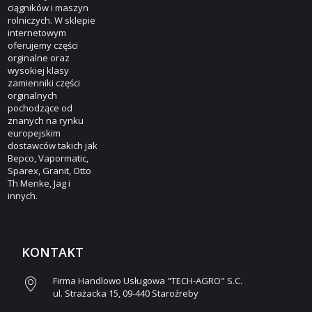
ciągników i maszyn
rolniczych. W sklepie
internetowym
oferujemy części
orginalne oraz
wysokiej klasy
zamienniki części
orginalnych
pochodzące od
znanych na rynku
europejskim
dostawców takich jak
Bepco, Vapormatic,
Sparex, Granit, Otto
Th Menke, Jag i
innych.
KONTAKT
Firma Handlowo Usługowa "TECH-AGRO" S.C.
ul. Strażacka 15, 09-440 Staroźreby