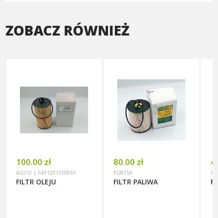
ZOBACZ RÓWNIEŻ
100.00 zł
80.00 zł
4
AGCO | F411201510010
PU815X
HI
FILTR OLEJU
FILTR PALIWA
F