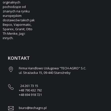
orginalnych
pochodzące od
znanych na rynku
europejskim
dostawców takich jak
Bepco, Vapormatic,
Sparex, Granit, Otto
Th Menke, Jag i
innych.
KONTAKT
Firma Handlowo Usługowa "TECH-AGRO" S.C.
ul. Strażacka 15, 09-440 Staroźreby
24 261 73 15
+48 790 432 792
+48 694 918 721
biuro@techagro.pl