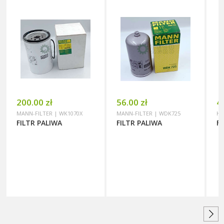
200.00 zł
56.00 zł
4
MANN-FILTER | WK1070X
MANN-FILTER | WDK725
HI
FILTR PALIWA
FILTR PALIWA
F