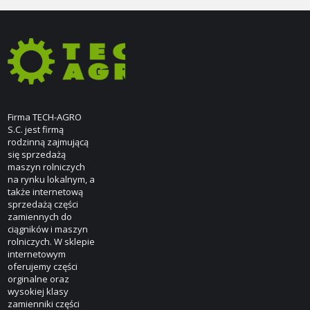
Firma TECH-AGRO
S.C. jest firmą
rodzinną zajmującą
się sprzedażą
maszyn rolniczych
na rynku lokalnym, a
także internetową
sprzedażą części
zamiennych do
ciągników i maszyn
rolniczych. W sklepie
internetowym
oferujemy części
orginalne oraz
wysokiej klasy
zamienniki części