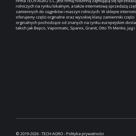
Firma TECH-AGRO S.C. jest firmą rodzinną zajmującą się sprzeda
rolniczych na rynku lokalnym, a także internetową sprzedażą częś
zamiennych do ciągników i maszyn rolniczych. W sklepie intern
oferujemy części orginalne oraz wysokiej klasy zamienniki części
orginalnych pochodzące od znanych na rynku europejskim dos
takich jak Bepco, Vapormatic, Sparex, Granit, Otto Th Menke, Jag i
© 2019-2026 - TECH-AGRO -
Polityka prywatności