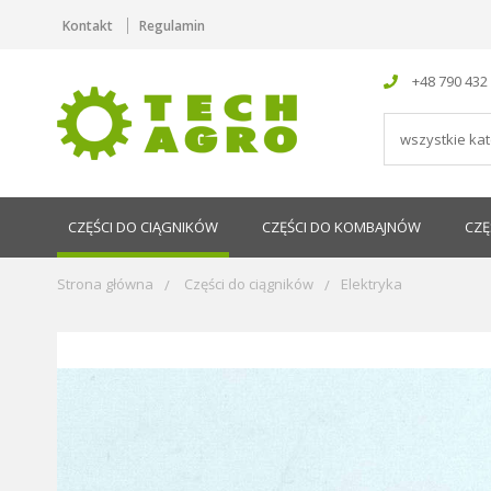
Kontakt
Regulamin
+48 790 432
CZĘŚCI DO CIĄGNIKÓW
CZĘŚCI DO KOMBAJNÓW
CZĘ
Strona główna
Części do ciągników
Elektryka