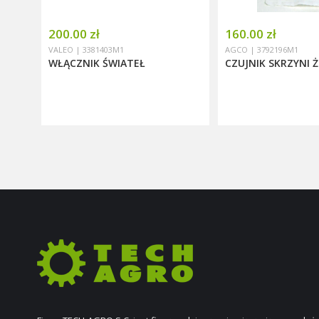
200.00 zł
160.00 zł
VALEO | 3381403M1
AGCO | 3792196M1
WŁĄCZNIK ŚWIATEŁ
CZUJNIK SKRZYNI 