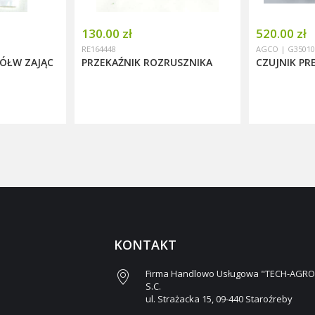
130.00 zł
520.00 zł
RE164448
AGCO | G35010
ŻÓŁW ZAJĄC
PRZEKAŹNIK ROZRUSZNIKA
CZUJNIK PR
KONTAKT
Firma Handlowo Usługowa "TECH-AGRO
S.C.
ul. Strażacka 15, 09-440 Staroźreby