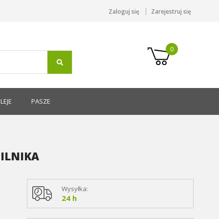
Zaloguj się
Zarejestruj się
0
LEJE
PASZE
ILNIKA
Wysyłka:
24 h