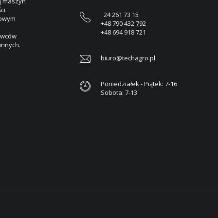
żą maszyn
ci
24 261 73 15
etowym
+48 790 432 792
+48 694 918 721
tawców
 innych.
biuro@techagro.pl
Poniedziałek - Piątek: 7-16
Sobota: 7-13