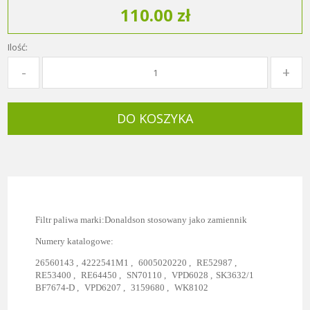
110.00 zł
Ilość:
DO KOSZYKA
Filtr paliwa marki:Donaldson stosowany jako zamiennik
Numery katalogowe:
26560143 ,
4222541M1 ,
6005020220 ,
RE52987 ,
RE53400 ,
RE64450 ,
SN70110 ,
VPD6028 ,
SK3632/1
BF7674-D ,
VPD6207 ,
3159680 ,
WK8102