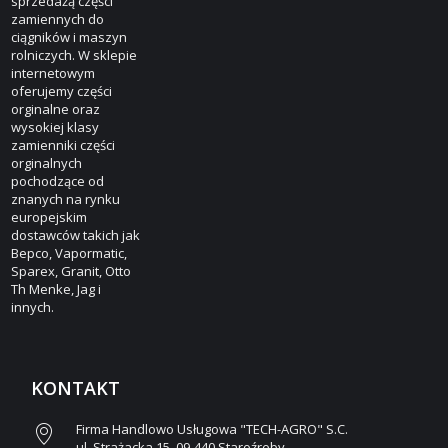
sprzedażą części
zamiennych do
ciągników i maszyn
rolniczych. W sklepie
internetowym
oferujemy części
orginalne oraz
wysokiej klasy
zamienniki części
orginalnych
pochodzące od
znanych na rynku
europejskim
dostawców takich jak
Bepco, Vapormatic,
Sparex, Granit, Otto
Th Menke, Jag i
innych.
KONTAKT
Firma Handlowo Usługowa "TECH-AGRO" S.C.
ul. Strażacka 15, 09-440 Staroźreby