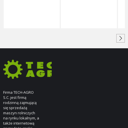
Firma TECH-AGRO
S.C. jest firmą
rodzinną zajmującą
się sprzedażą
maszyn rolniczych
na rynku lokalnym, a
także internetową