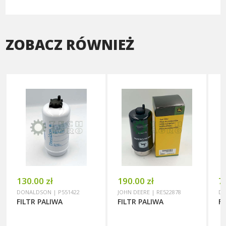
ZOBACZ RÓWNIEŻ
130.00 zł
190.00 zł
7
DONALDSON | P551422
JOHN DEERE | RE522878
DO
FILTR PALIWA
FILTR PALIWA
FI